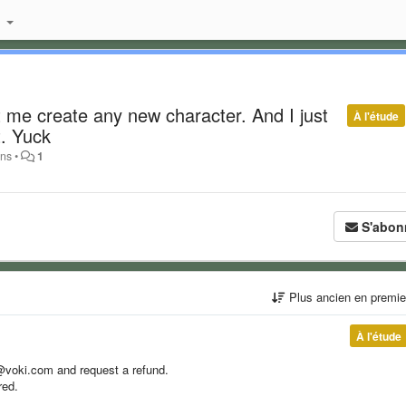
s
et me create any new character. And I just
À l'étude
t. Yuck
ans
•
1
S'abon
Plus ancien en premi
À l'étude
@voki.com and request a refund.
red.