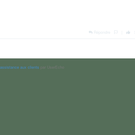
Répondre
|
'assistance aux clients
par UserEcho