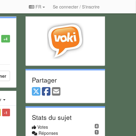
FR
Se connecter / S'inscrire
+4
ner
Partager
er
-1
Stats du sujet
4
Votes
1
Réponses