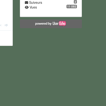
2
Suiveurs
11 092
Vues