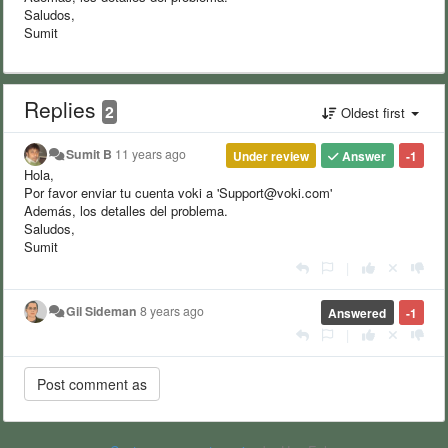
Saludos,
Sumit
Replies
2
Oldest first
Sumit B
11 years ago
Under review
Answer
-1
Hola,
Por favor enviar tu cuenta voki a 'Support@voki.com'
Además, los detalles del problema.
Saludos,
Sumit
|
Gil Sideman
8 years ago
Answered
-1
|