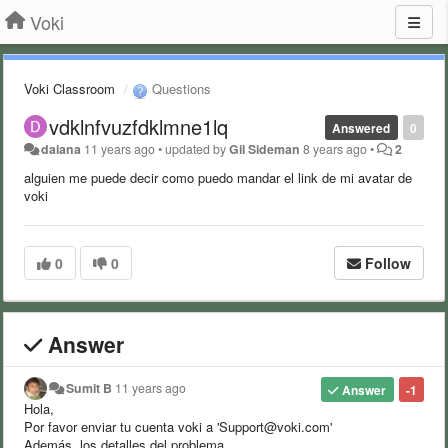
Voki
Voki Classroom
Questions
vdklnfvuzfdklmne1lq
Answered
0
daiana
11 years ago
•
updated by
Gil Sideman
8 years ago
•
2
alguien me puede decir c
om
o
pued
o mandar el link de mi avatar de
v
oki
0
0
Follow
Answer
Sumit B
11 years ago
Answer
-1
Hola,
Por favor enviar tu cuenta voki a 'Support@voki.com'
Además, los detalles del problema.