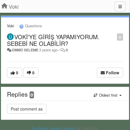
Voki
Voki
Questions
VOKİ'YE GİRİŞ YAPAMIYORUM.
0
SEBEBİ NE OLABİLİR?
ÜMMÜ SELEME
3 years ago
•
0
0
0
Follow
Replies
0
Oldest first
Customer support service
by UserEcho